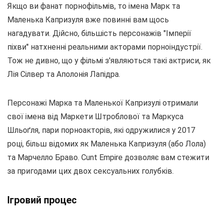
Якщо ви фанат порнофільмів, то імена Марк та
Маленька Капризуля вже повинні вам щось
нагадувати. Дійсно, більшість персонажів "Імперії
піхви" натхненні реальними акторами порноіндустрії.
Тож не дивно, що у фільмі з'являються такі актриси, як
Лія Сілвер та Аполонія Лапідра.
Персонажі Марка та Маленької Капризулі отримали
свої імена від Маркети Штроблової та Маркуса
Шльоґля, пари порноакторів, які одружилися у 2017
році, більш відомих як Маленька Капризуля (або Лола)
та Марчелло Браво. Cunt Empire дозволяє вам стежити
за пригодами цих двох сексуальних голубків.
Ігровий процес