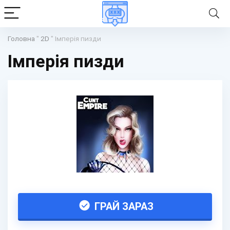
Головна
"
2D
"
Імперія пизди
Імперія пизди
ГРАЙ ЗАРАЗ