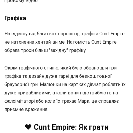
ігровому відео.
Графіка
На відміну від багатьох порноігор, графіка Cunt Empire
не натхненна хентай-аніме. Натомість Cunt Empire
обрала трохи більш "західну" графіку.
Окрім графічного стилю, який було обрано для гри,
графіка та дизайн дуже гарні для безкоштовної
браузерної гри. Малюнки на картках дівчат роблять їх
дуже привабливими, а коли вони підстрибують на
фалоімітаторі або коли їх трахає Марк, це справляє
приємне враження.
❤️ Cunt Empire: Як грати