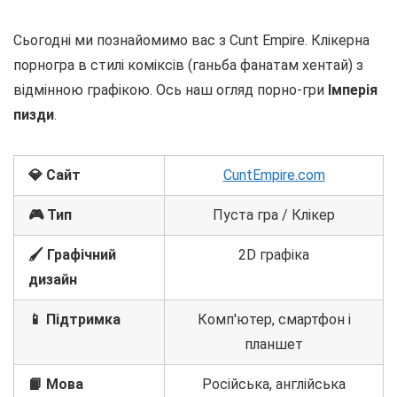
Сьогодні ми познайомимо вас з Cunt Empire. Клікерна
порногра в стилі коміксів (ганьба фанатам хентай) з
відмінною графікою. Ось наш огляд порно-гри
Імперія
пизди
.
💎 Сайт
CuntEmpire.com
🎮 Тип
Пуста гра / Клікер
🖌️ Графічний
2D графіка
дизайн
📱 Підтримка
Комп'ютер, смартфон і
планшет
📙 Мова
Російська, англійська