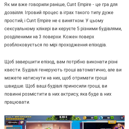
Як ми вже говорили раніше, Cunt Empire - це гра для
дозвілля. Ігровий процес в іграх такого типу дуже
простий, і Cunt Empire не є винятком. У цьому
сексуальному клікері ви керуєте 5 різними будівлями,
розділеними на 3 поверхи. Кожен поверх
розблоковується по мірі проходження епізодів.
Щоб завершити епізод, вам потрібно виконати різні
квести. Будівлі генерують гроші автоматично, але ви
можете натиснути на них, щоб отримати гроші
швидше. Щоб ваші будівлі приносили гроші, ви
повинні розмістити в них актрису, яка буде в них
працювати.