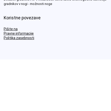
Dodanih gradnikov ni. V možnostih teme lahko onemogočite območje
gradnikov v nogi - možnosti noge
Koristne povezave
Pišite na
Pravne informacije
Politika zasebnosti