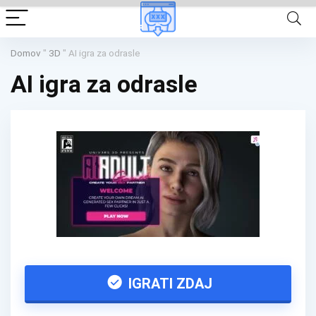
Domov
"
3D
"
AI igra za odrasle
AI igra za odrasle
IGRATI ZDAJ