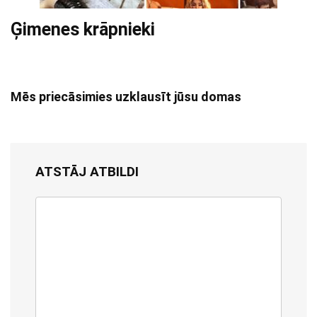
Ģimenes krāpnieki
Mēs priecāsimies uzklausīt jūsu domas
ATSTĀJ ATBILDI