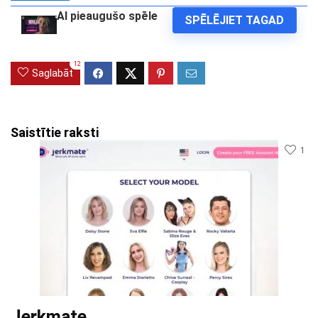
AI pieaugušo spēle
SPĒLĒJIET TAGAD
12
Saglabāt
Saistītie raksti
1
Jerkmate