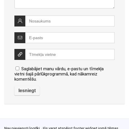
Saglabājiet manu vārdu, e-pastu un tīmekļa
vietni šajā pārlūkprogrammā, kad nākamreiz
komentēšu.
Nav pievienoti logrīki. Jūs varat atspējot footer widget jomā tēmas