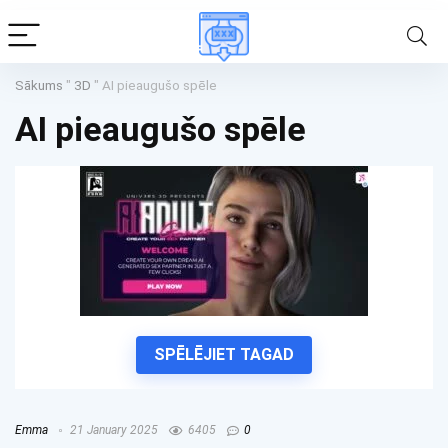
Sākums
"
3D
"
AI pieaugušo spēle
AI pieaugušo spēle
SPĒLĒJIET TAGAD
Emma
21 January 2025
6405
0