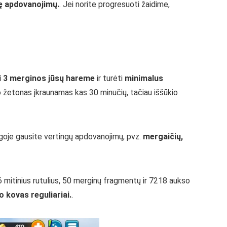
bę apdovanojimų.
. Jei norite progresuoti žaidime,
i 3 merginos jūsų hareme
ir turėti
minimalus
io žetonas įkraunamas kas 30 minučių, tačiau iššūkio
igoje gausite vertingų apdovanojimų, pvz.
mergaičių,
6 mitinius rutulius, 50 merginų fragmentų ir 7218 aukso
o kovas reguliariai.
.