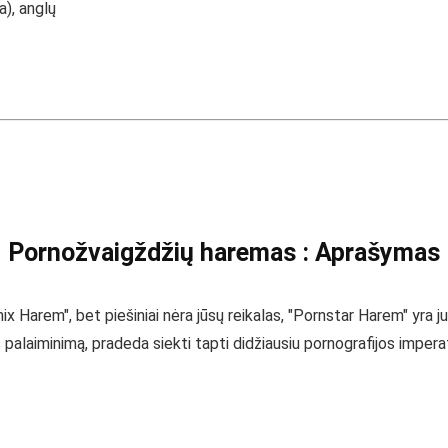
), anglų
Pornožvaigždžių haremas : Aprašymas
x Harem", bet piešiniai nėra jūsų reikalas, "Pornstar Harem" yra ju
palaiminimą, pradeda siekti tapti didžiausiu pornografijos impera