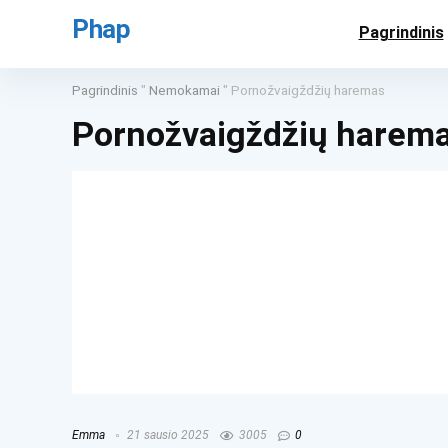
Phap
Pagrindinis
Pagrindinis
"
Nemokamai
"
Pornožvaigždžių haremas
Pornožvaigždžių harem
Emma
21 sausio 2025
3005
0