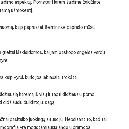
o žaidimo aspektų. Pornstar Harem žaidime žaidžiate
deramą užmokestį.
i nuomą, kaip paprastai, šeimininkė paprašo mūsų
s greitai išsklaidomos, kai jam pasirodo angelas vardu
nyre.
aip vyrui, kurio jos labiausiai trokšta.
džiausią haremą iš visų ir tapti didžiausiu porno
i didžiausiu dulkintoju, sagą.
nai pasitaiko juokingų situacijų. Nepaisant to, kad tai
pornografija yra mėgstamiausia angelų pramoga.