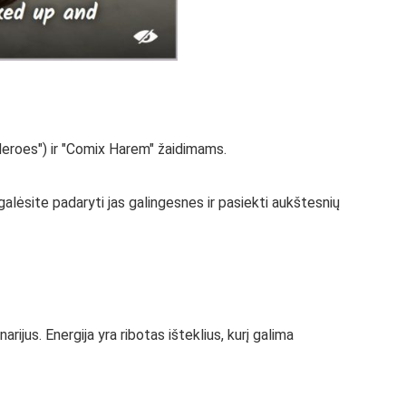
Heroes") ir "Comix Harem" žaidimams.
galėsite padaryti jas galingesnes ir pasiekti aukštesnių
rijus. Energija yra ribotas išteklius, kurį galima