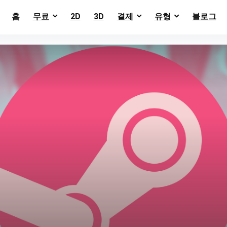
홈
무료
2D
3D
결제
유형
블로그