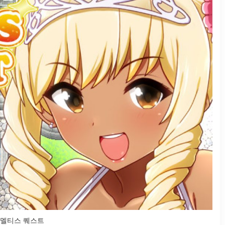
멜티스 퀘스트