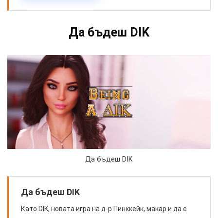
Да бъдеш DIK
Да бъдеш DIK
Да бъдеш DIK
Като DIK, новата игра на д-р Пинккейк, макар и да е