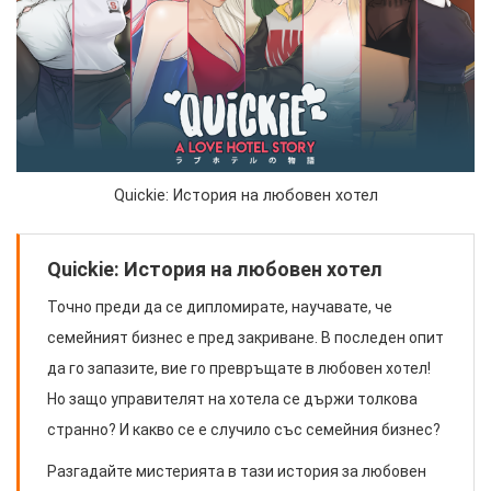
Quickie: История на любовен хотел
Quickie: История на любовен хотел
Точно преди да се дипломирате, научавате, че
семейният бизнес е пред закриване. В последен опит
да го запазите, вие го превръщате в любовен хотел!
Но защо управителят на хотела се държи толкова
странно? И какво се е случило със семейния бизнес?
Разгадайте мистерията в тази история за любовен