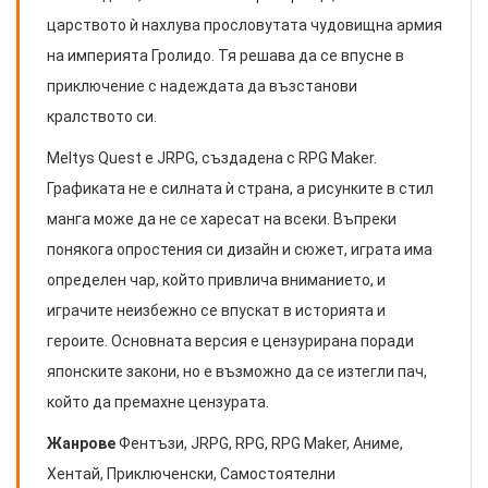
царството ѝ нахлува прословутата чудовищна армия
на империята Гролидо. Тя решава да се впусне в
приключение с надеждата да възстанови
кралството си.
Meltys Quest е JRPG, създадена с RPG Maker.
Графиката не е силната ѝ страна, а рисунките в стил
манга може да не се харесат на всеки. Въпреки
понякога опростения си дизайн и сюжет, играта има
определен чар, който привлича вниманието, и
играчите неизбежно се впускат в историята и
героите. Основната версия е цензурирана поради
японските закони, но е възможно да се изтегли пач,
който да премахне цензурата.
Жанрове
Фентъзи, JRPG, RPG, RPG Maker, Аниме,
Хентай, Приключенски, Самостоятелни