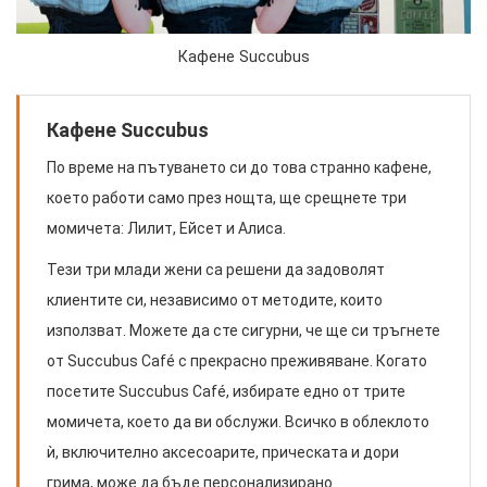
Кафене Succubus
Кафене Succubus
По време на пътуването си до това странно кафене,
което работи само през нощта, ще срещнете три
момичета: Лилит, Ейсет и Алиса.
Тези три млади жени са решени да задоволят
клиентите си, независимо от методите, които
използват. Можете да сте сигурни, че ще си тръгнете
от Succubus Café с прекрасно преживяване. Когато
посетите Succubus Café, избирате едно от трите
момичета, което да ви обслужи. Всичко в облеклото
ѝ, включително аксесоарите, прическата и дори
грима, може да бъде персонализирано