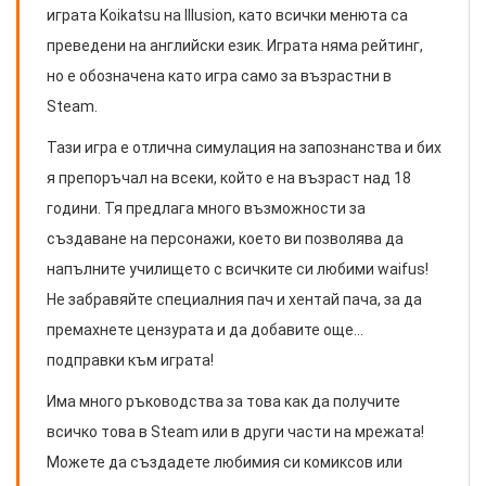
играта Koikatsu на Illusion, като всички менюта са
преведени на английски език. Играта няма рейтинг,
но е обозначена като игра само за възрастни в
Steam.
Тази игра е отлична симулация на запознанства и бих
я препоръчал на всеки, който е на възраст над 18
години. Тя предлага много възможности за
създаване на персонажи, което ви позволява да
напълните училището с всичките си любими waifus!
Не забравяйте специалния пач и хентай пача, за да
премахнете цензурата и да добавите още...
подправки към играта!
Има много ръководства за това как да получите
всичко това в Steam или в други части на мрежата!
Можете да създадете любимия си комиксов или