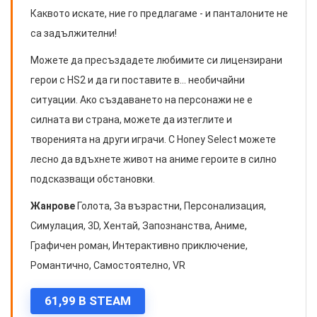
Каквото искате, ние го предлагаме - и панталоните не
са задължителни!
Можете да пресъздадете любимите си лицензирани
герои с HS2 и да ги поставите в... необичайни
ситуации. Ако създаването на персонажи не е
силната ви страна, можете да изтеглите и
творенията на други играчи. С Honey Select можете
лесно да вдъхнете живот на аниме героите в силно
подсказващи обстановки.
Жанрове
Голота, За възрастни, Персонализация,
Симулация, 3D, Хентай, Запознанства, Аниме,
Графичен роман, Интерактивно приключение,
Романтично, Самостоятелно, VR
61,99 В STEAM