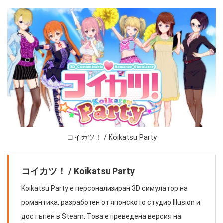
コイカツ！ / Koikatsu Party
コイカツ！ / Koikatsu Party
Koikatsu Party е персонализиран 3D симулатор на
романтика, разработен от японското студио Illusion и
достъпен в Steam. Това е преведена версия на