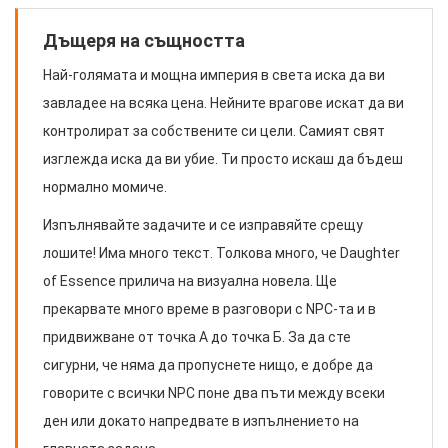
Дъщеря на същността
Най-голямата и мощна империя в света иска да ви
завладее на всяка цена. Нейните врагове искат да ви
контролират за собствените си цели. Самият свят
изглежда иска да ви убие. Ти просто искаш да бъдеш
нормално момиче.
Изпълнявайте задачите и се изправяйте срещу
лошите! Има много текст. Толкова много, че Daughter
of Essence прилича на визуална новела. Ще
прекарвате много време в разговори с NPC-та и в
придвижване от точка А до точка Б. За да сте
сигурни, че няма да пропуснете нищо, е добре да
говорите с всички NPC поне два пъти между всеки
ден или докато напредвате в изпълнението на