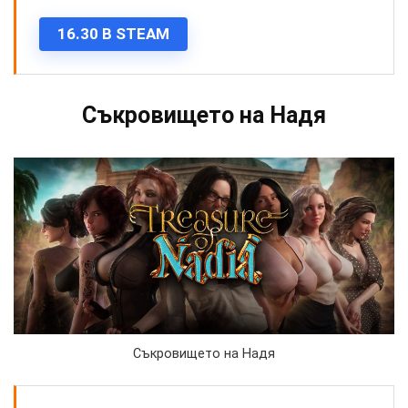
16.30 В STEAM
Съкровището на Надя
Съкровището на Надя