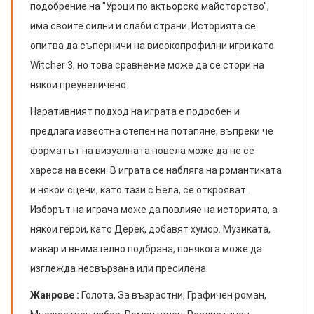
подобрение на "Уроци по актьорско майсторство",
има своите силни и слаби страни. Историята се
опитва да съперничи на високопрофилни игри като
Witcher 3, но това сравнение може да се стори на
някои преувеличено.
Наративният подход на играта е подробен и
предлага известна степен на потапяне, въпреки че
форматът на визуалната новела може да не се
хареса на всеки. В играта се набляга на романтиката
и някои сцени, като тази с Бела, се открояват.
Изборът на играча може да повлияе на историята, а
някои герои, като Дерек, добавят хумор. Музиката,
макар и внимателно подбрана, понякога може да
изглежда несвързана или пресилена.
Жанрове :
Голота, За възрастни, Графичен роман,