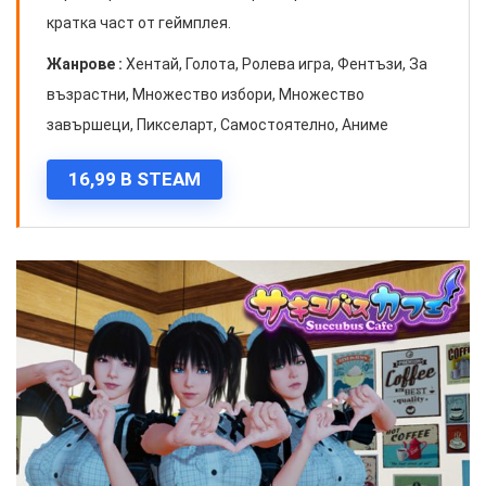
кратка част от геймплея.
Жанрове :
Хентай, Голота, Ролева игра, Фентъзи, За
възрастни, Множество избори, Множество
завършеци, Пикселарт, Самостоятелно, Аниме
16,99 В STEAM