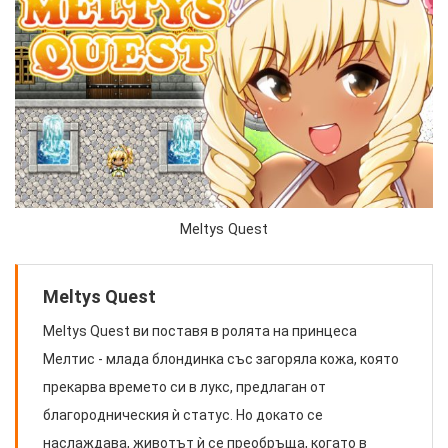
Meltys Quest
Meltys Quest
Meltys Quest ви поставя в ролята на принцеса
Мелтис - млада блондинка със загоряла кожа, която
прекарва времето си в лукс, предлаган от
благородническия ѝ статус. Но докато се
наслаждава, животът ѝ се преобръща, когато в