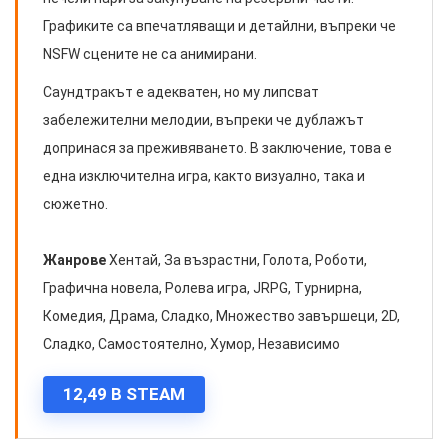
Графиките са впечатляващи и детайлни, въпреки че
NSFW сцените не са анимирани.
Саундтракът е адекватен, но му липсват
забележителни мелодии, въпреки че дублажът
допринася за преживяването. В заключение, това е
една изключителна игра, както визуално, така и
сюжетно.
Жанрове
Хентай, За възрастни, Голота, Роботи,
Графична новела, Ролева игра, JRPG, Турнирна,
Комедия, Драма, Сладко, Множество завършеци, 2D,
Сладко, Самостоятелно, Хумор, Независимо
12,49 В STEAM