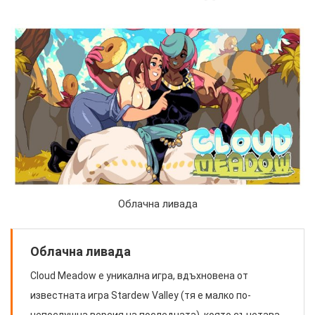
Облачна ливада
Облачна ливада
Cloud Meadow е уникална игра, вдъхновена от
известната игра Stardew Valley (тя е малко по-