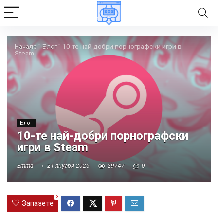
Начало
"
Блог
"
10-те най-добри порнографски игри в
Steam
Блог
10-те най-добри порнографски
игри в Steam
Emma
21 януари 2025
29747
0
3
Запазете