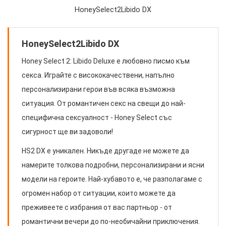
HoneySelect2Libido DX
HoneySelect2Libido DX
Honey Select 2: Libido Deluxe е любовно писмо към
секса. Играйте с висококачествени, напълно
персонализирани герои във всяка възможна
ситуация. От романтичен секс на свещи до най-
специфична сексуалност - Honey Select със
сигурност ще ви задоволи!
HS2 DX е уникален. Никъде другаде не можете да
намерите толкова подробни, персонализирани и ясни
модели на героите. Най-хубавото е, че разполагаме с
огромен набор от ситуации, които можете да
преживеете с избрания от вас партньор - от
романтични вечери до по-необичайни приключения.