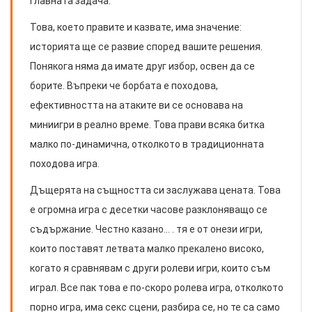
главната задача.
Това, което правите и казвате, има значение:
историята ще се развие според вашите решения.
Понякога няма да имате друг избор, освен да се
борите. Въпреки че борбата е походова,
ефективността на атаките ви се основава на
миниигри в реално време. Това прави всяка битка
малко по-динамична, отколкото в традиционната
походова игра.
Дъщерята на същността си заслужава цената. Това
е огромна игра с десетки часове разклоняващо се
съдържание. Честно казано... . тя е от онези игри,
които поставят летвата малко прекалено високо,
когато я сравнявам с други ролеви игри, които съм
играл. Все пак това е по-скоро ролева игра, отколкото
порно игра, има секс сцени, разбира се, но те са само