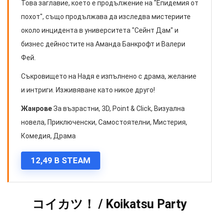
Това заглавие, което е продължение на "Епидемия от
похот", също продължава да изследва мистериите
около инцидента в университета "Сейнт Дам" и
бизнес дейностите на Аманда Банкрофт и Валери
Фей.
Съкровището на Надя е изпълнено с драма, желание
и интриги. Изживяване като никое друго!
Жанрове
За възрастни, 3D, Point & Click, Визуална
новела, Приключенски, Самостоятелни, Мистерия,
Комедия, Драма
12,49 В STEAM
コイカツ！ / Koikatsu Party