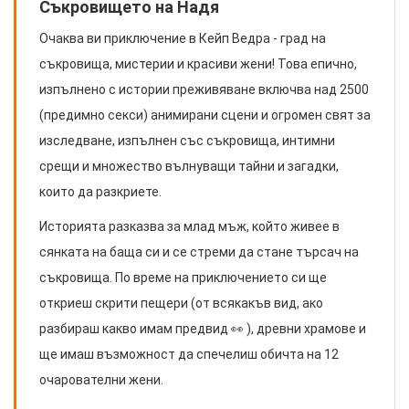
Съкровището на Надя
Очаква ви приключение в Кейп Ведра - град на
съкровища, мистерии и красиви жени! Това епично,
изпълнено с истории преживяване включва над 2500
(предимно секси) анимирани сцени и огромен свят за
изследване, изпълнен със съкровища, интимни
срещи и множество вълнуващи тайни и загадки,
които да разкриете.
Историята разказва за млад мъж, който живее в
сянката на баща си и се стреми да стане търсач на
съкровища. По време на приключението си ще
откриеш скрити пещери (от всякакъв вид, ако
разбираш какво имам предвид 👀 ), древни храмове и
ще имаш възможност да спечелиш обичта на 12
очарователни жени.