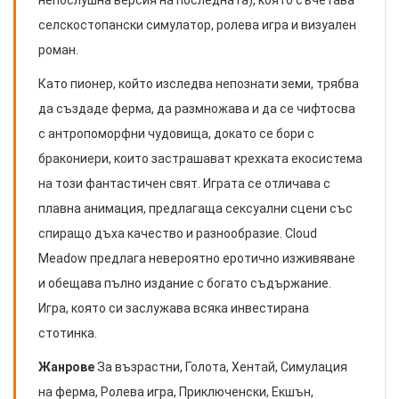
непослушна версия на последната), която съчетава
селскостопански симулатор, ролева игра и визуален
роман.
Като пионер, който изследва непознати земи, трябва
да създаде ферма, да размножава и да се чифтосва
с антропоморфни чудовища, докато се бори с
бракониери, които застрашават крехката екосистема
на този фантастичен свят. Играта се отличава с
плавна анимация, предлагаща сексуални сцени със
спиращо дъха качество и разнообразие. Cloud
Meadow предлага невероятно еротично изживяване
и обещава пълно издание с богато съдържание.
Игра, която си заслужава всяка инвестирана
стотинка.
Жанрове
За възрастни, Голота, Хентай, Симулация
на ферма, Ролева игра, Приключенски, Екшън,