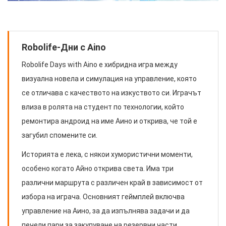
Robolife-Дни с Aino
Robolife Days with Aino е хибридна игра между
визуална новела и симулация на управление, която
се отличава с качеството на изкуството си. Играчът
влиза в ролята на студент по технологии, който
ремонтира андроид на име Аино и открива, че той е
загубил спомените си.
Историята е лека, с някои хумористични моменти,
особено когато Айно открива света. Има три
различни маршрута с различен край в зависимост от
избора на играча. Основният геймплей включва
управление на Аино, за да изпълнява задачи и да
печели пари за закупуване на резервни части.