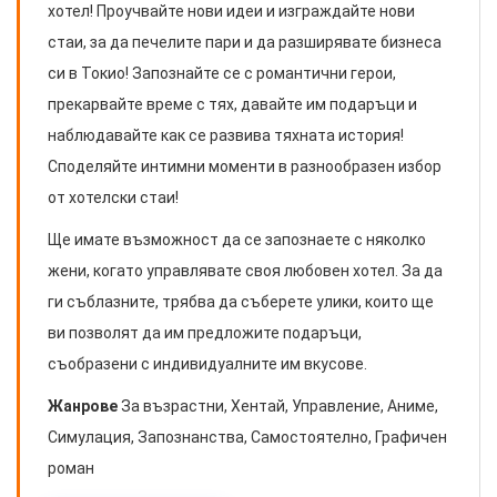
хотел! Проучвайте нови идеи и изграждайте нови
стаи, за да печелите пари и да разширявате бизнеса
си в Токио! Запознайте се с романтични герои,
прекарвайте време с тях, давайте им подаръци и
наблюдавайте как се развива тяхната история!
Споделяйте интимни моменти в разнообразен избор
от хотелски стаи!
Ще имате възможност да се запознаете с няколко
жени, когато управлявате своя любовен хотел. За да
ги съблазните, трябва да съберете улики, които ще
ви позволят да им предложите подаръци,
съобразени с индивидуалните им вкусове.
Жанрове
За възрастни, Хентай, Управление, Аниме,
Симулация, Запознанства, Самостоятелно, Графичен
роман