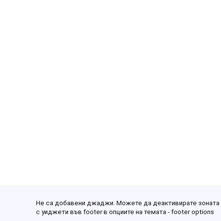
Не са добавени джаджи. Можете да деактивирате зоната
с уиджети във footer в опциите на темата - footer options