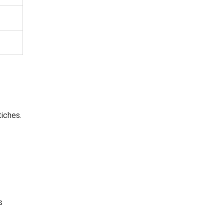
iches.
s