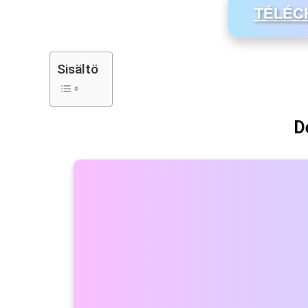
TÉLÉC
Sisältö
D