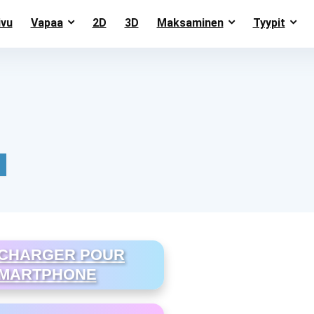
ivu
Vapaa
2D
3D
Maksaminen
Tyypit
CHARGER POUR
MARTPHONE