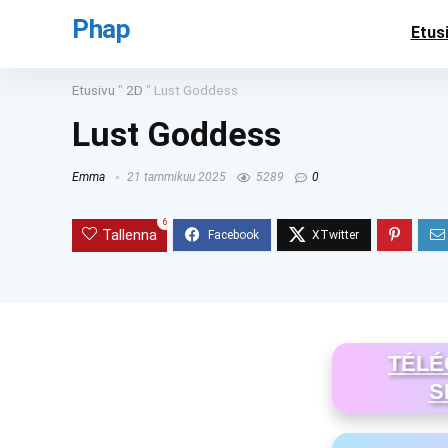
Phap
Etus
Etusivu
"
2D
"
Lust Goddess
Lust Goddess
Emma
21 tammikuu 2025
5289
0
6
Tallenna
TÉLÉ
S