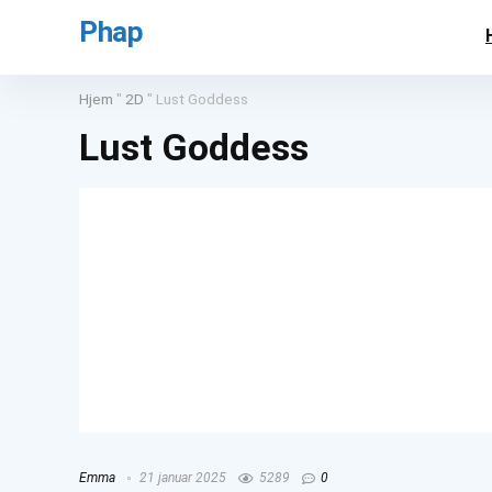
Phap
Hjem
"
2D
"
Lust Goddess
Lust Goddess
Emma
21 januar 2025
5289
0