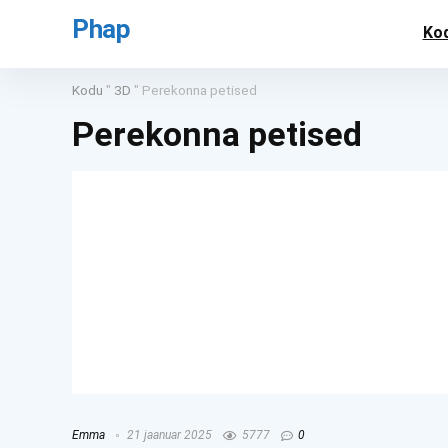
Phap
Ko
Kodu
"
3D
"
Perekonna petised
Perekonna petised
Emma
21 jaanuar 2025
5777
0