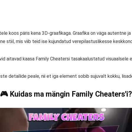
tele koos päris kena 3D-graafikaga. Graafika on väga autentne ja
ne stiil, mis viib teid ise kujundatud verepilastuslikesse keskko
vid aitavad kaasa Family Cheatersi tasakaalustatud visuaalsele e
 detailide peale, nii et iga element sobib sujuvalt kokku, lisad
🎮 Kuidas ma mängin Family Cheaters'i?