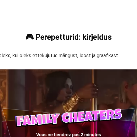
🎮 Perepetturid: kirjeldus
oleks, kui oleks ettekujutus mängust, loost ja graafikast.