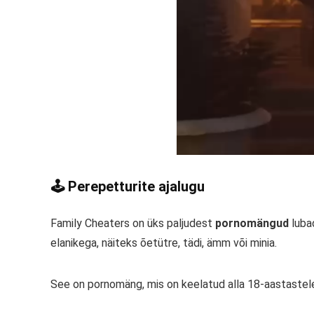
🕹️ Perepetturite ajalugu
Family Cheaters on üks paljudest
pornomängud
lubad
elanikega, näiteks õetütre, tädi, ämm või minia.
See on pornomäng, mis on keelatud alla 18-aastastele, 