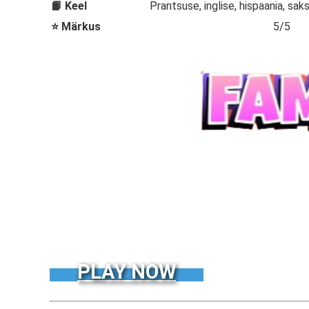
📙 Keel
Prantsuse, inglise, hispaania, sak
⭐ Märkus
5/5
PLAY NOW