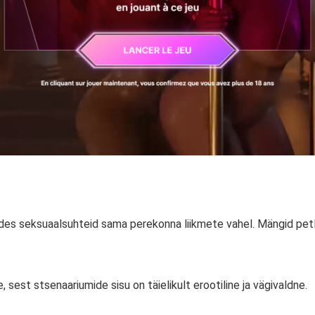
es seksuaalsuhteid sama perekonna liikmete vahel. Mängid petli
sest stsenaariumide sisu on täielikult erootiline ja vägivaldne.