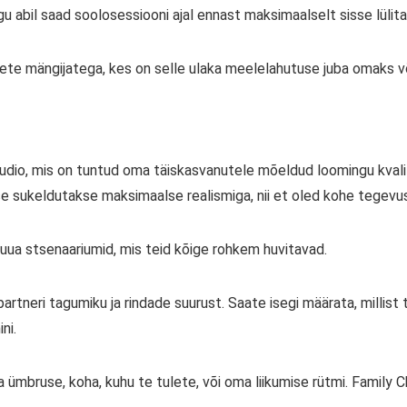
gu abil saad soolosessiooni ajal ennast maksimaalselt sisse lül
dete mängijatega, kes on selle ulaka meelelahutuse juba omaks v
udio, mis on tuntud oma täiskasvanutele mõeldud loomingu kvali
e sukeldutakse maksimaalse realismiga, nii et oled kohe tegev
 luua stsenaariumid, mis teid kõige rohkem huvitavad.
partneri tagumiku ja rindade suurust. Saate isegi määrata, millis
ni.
a ümbruse, koha, kuhu te tulete, või oma liikumise rütmi. Family 