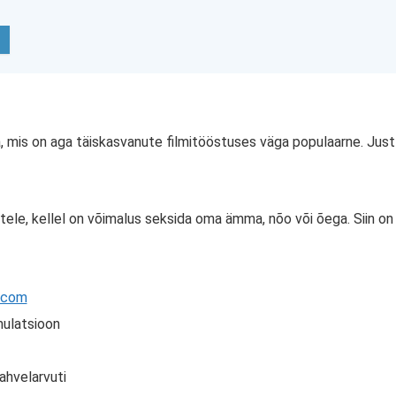
mis on aga täiskasvanute filmitööstuses väga populaarne. Just 
le, kellel on võimalus seksida oma ämma, nõo või õega. Siin o
.com
mulatsioon
tahvelarvuti