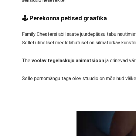
seksikaid heliefekte.
🕹️ Perekonna petised graafika
Family Cheatersi abil saate juurdepääsu tabu nautimis
Sellel ulmelisel meelelahutusel on silmatorkav kunstili
The
voolav tegelaskuju animatsioon
ja erinevad vär
Selle pornomängu taga olev stuudio on mõelnud väikeste