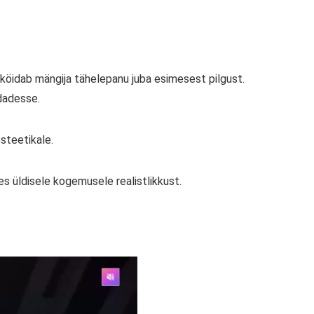
 köidab mängija tähelepanu juba esimesest pilgust.
ndadesse.
steetikale.
es üldisele kogemusele realistlikkust.