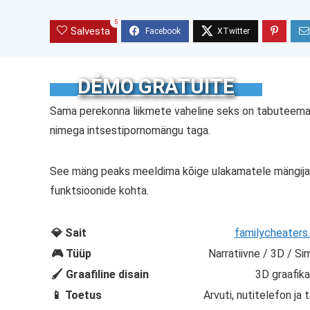
5
Salvesta
DÉMO GRATUITE
Sama perekonna liikmete vaheline seks on tabuteema, 
nimega intsestipornomängu taga.
See mäng peaks meeldima kõige ulakamatele mängijate
funktsioonide kohta.
💎 Sait
familycheaters
🎮 Tüüp
Narratiivne / 3D / Si
🖌️ Graafiline disain
3D graafika
📱 Toetus
Arvuti, nutitelefon ja 