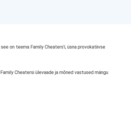
see on teema Family Cheaters'i, üsna provokatiivse
n Family Cheatersi ülevaade ja mõned vastused mängu