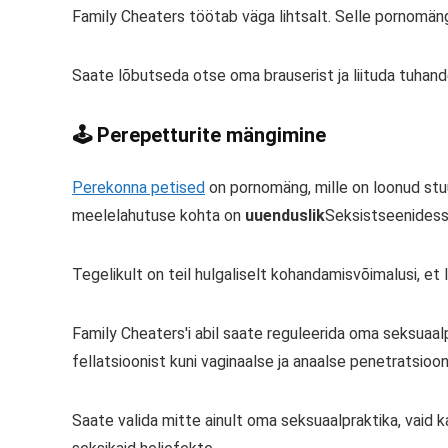
Family Cheaters töötab väga lihtsalt. Selle pornomän
Saate lõbutseda otse oma brauserist ja liituda tuhan
🕹️ Perepetturite mängimine
Perekonna petised
on pornomäng, mille on loonud stu
meelelahutuse kohta on
uuenduslik
Seksistseenidess
Tegelikult on teil hulgaliselt kohandamisvõimalusi, et
Family Cheaters'i abil saate reguleerida oma seksuaal
fellatsioonist kuni vaginaalse ja anaalse penetratsiooni
Saate valida mitte ainult oma seksuaalpraktika, vaid k