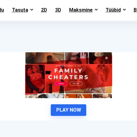
du
Tasuta
2D
3D
Maksmine
Tüübid
B
PLAY NOW