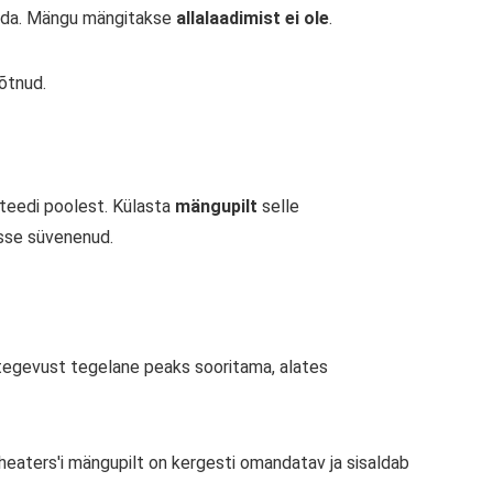
itada. Mängu mängitakse
allalaadimist ei ole
.
õtnud.
teedi poolest. Külasta
mängupilt
selle
usse süvenenud.
t tegevust tegelane peaks sooritama, alates
Cheaters'i mängupilt on kergesti omandatav ja sisaldab