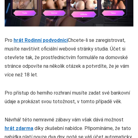
Pro
hrát Rodinní podvodníci
Chcete-li se zaregistrovat,
musíte navštívit oficiální webové stránky studia. Účet si
otevřete tak, že prostřednictvím formuláře na domovské
stránce odpovíte na několik otázek a potvrdíte, že je vám
více než 18 let.
Pro přístup do herního rozhraní musíte zadat své bankovní
údaje a prokázat svou totožnost, v tomto případě věk.
Návrhář této nemravné zábavy vám však dává možnost
hrát zdarma
díky zkušební nabídce. Připomínáme, že tato
nabídka platí pouze dva dny, poté se váš účet automaticky