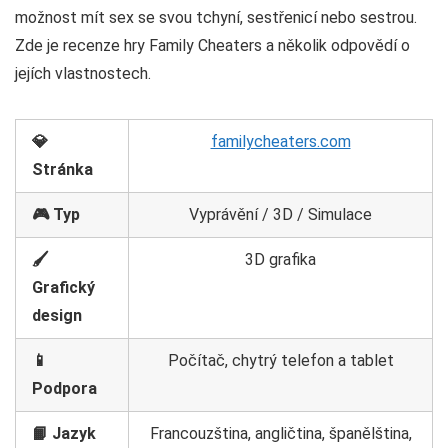
možnost mít sex se svou tchyní, sestřenicí nebo sestrou.
Zde je recenze hry Family Cheaters a několik odpovědí o
jejích vlastnostech.
💎
familycheaters.com
Stránka
🎮 Typ
Vyprávění / 3D / Simulace
🖌️
3D grafika
Grafický
design
📱
Počítač, chytrý telefon a tablet
Podpora
📙 Jazyk
Francouzština, angličtina, španělština,