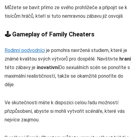
Můžete se bavit přímo ze svého prohlížeče a připojit se k
tisícům hráčů, kteří si tuto nemravnou zábavu již osvojili.
🕹️ Gameplay of Family Cheaters
Rodinní podvodníci
je pornohra navržená studiem, které je
známé kvalitou svých výtvorů pro dospělé. Navštivte
hraní
této zábavy je
inovativní
Do sexuálních scén se ponoříte s
maximální realističností, takže se okamžitě ponoříte do
děje.
Ve skutečnosti máte k dispozici celou řadu možností
přizpůsobení, abyste si mohli vytvořit scénáře, které vás
nejvíce zaujmou.