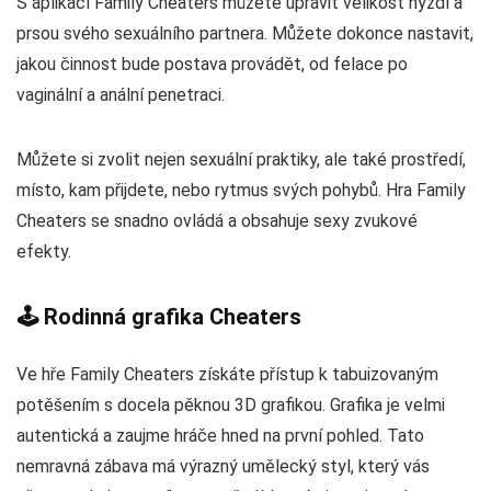
S aplikací Family Cheaters můžete upravit velikost hýždí a
prsou svého sexuálního partnera. Můžete dokonce nastavit,
jakou činnost bude postava provádět, od felace po
vaginální a anální penetraci.
Můžete si zvolit nejen sexuální praktiky, ale také prostředí,
místo, kam přijdete, nebo rytmus svých pohybů. Hra Family
Cheaters se snadno ovládá a obsahuje sexy zvukové
efekty.
🕹️ Rodinná grafika Cheaters
Ve hře Family Cheaters získáte přístup k tabuizovaným
potěšením s docela pěknou 3D grafikou. Grafika je velmi
autentická a zaujme hráče hned na první pohled. Tato
nemravná zábava má výrazný umělecký styl, který vás