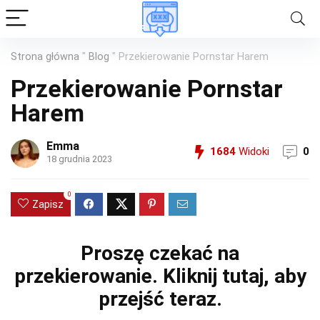
Strona główna
"
Blog
"
Przekierowanie Pornstar Harem
Przekierowanie Pornstar
Harem
Emma
1684
Widoki
0
18 grudnia 2023
0
Zapisz
Proszę czekać na
przekierowanie.
Kliknij tutaj, aby
przejść teraz.