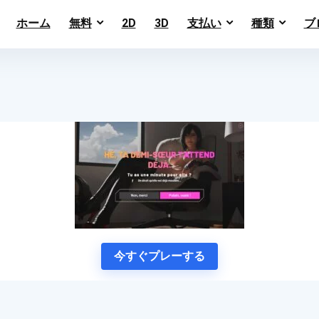
ホーム
無料
2D
3D
支払い
種類
ブ
今すぐプレーする