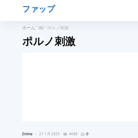
ファップ
ホーム
"
3D
"
ポルノ刺激
ポルノ刺激
Emma
21 1月 2025
4688
0