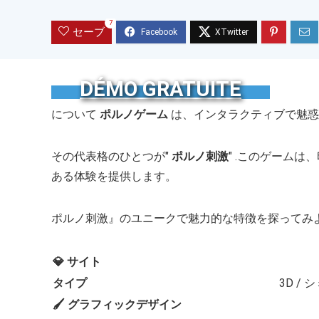
7
セーブ
DÉMO GRATUITE
について
ポルノゲーム
は、インタラクティブで魅惑
その代表格のひとつが"
ポルノ刺激
" .このゲーム
ある体験を提供します。
ポルノ刺激』のユニークで魅力的な特徴を探ってみ
💎 サイト
タイプ
3D /
🖌️ グラフィックデザイン