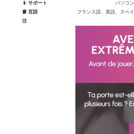
📱 サポート
パソコ
📙 言語
フランス語、英語、スペ
注