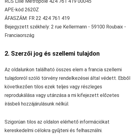
RCS Lille Métropole 424 761 419 00045
APE-kód 2620Z
ÁFASZÁM: FR 22 424 761 419
Bejegyzett székhely: 2 rue Kellermann - 59100 Roubaix -
Franciaország
2. Szerzői jog és szellemi tulajdon
Az oldalunkon található összes elem a francia szellemi
tulajdonról szóló törvény rendelkezései által védett. Ebből
következően tilos ezek teljes vagy részleges
reprodukálása vagy utánzása a mi kifejezett előzetes
írásbeli hozzájárulásunk nélkül.
Szigorúan tilos az oldalon elérhető információkat
kereskedelmi célokra gyűjteni és felhasználni.