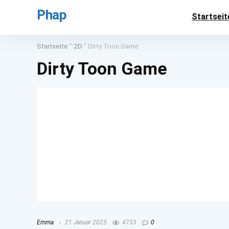
Phap
Startseit
Startseite
"
2D
"
Dirty Toon Game
Dirty Toon Game
Emma
21 Januar 2025
4733
0