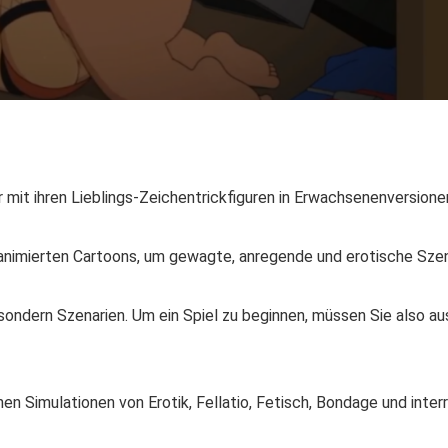
ler mit ihren Lieblings-Zeichentrickfiguren in Erwachsenenversione
 animierten Cartoons, um gewagte, anregende und erotische Szen
ondern Szenarien. Um ein Spiel zu beginnen, müssen Sie also a
en Simulationen von Erotik, Fellatio, Fetisch, Bondage und inte