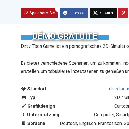
6
Speichern Sie
DÉMO GRATUITE
Dirty Toon Game ist ein pornografisches 2D-Simulation
Es bietet verschiedene Szenarien, um zu kommen, inde
erstellen, um tabuisierte Inzestszenen zu genießen 
💎 Standort
dirtytoo
🎮 Typ
2D / Si
🖌️ Grafikdesign
Cartoon
📱 Unterstützung
Computer, Smart
📙 Sprache
Deutsch, Englisch, Französisch, Sp