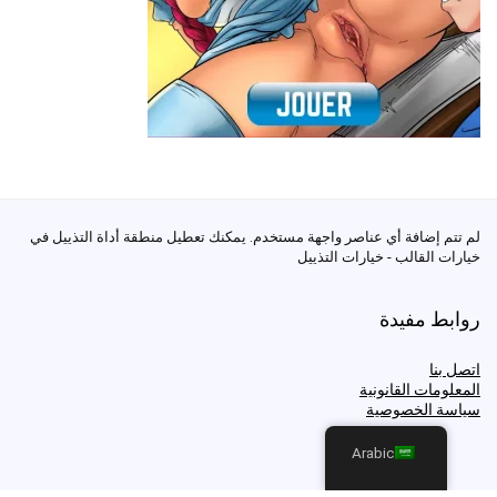
لم تتم إضافة أي عناصر واجهة مستخدم. يمكنك تعطيل منطقة أداة التذييل في
خيارات القالب - خيارات التذييل
روابط مفيدة
اتصل بنا
المعلومات القانونية
سياسة الخصوصية
Arabic