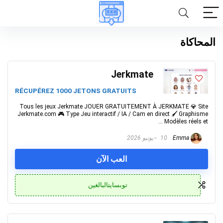
المحاكاة
Jerkmate
RÉCUPÉREZ 1000 JETONS GRATUITS
Tous les jeux Jerkmate JOUER GRATUITEMENT À JERKMATE 💎 Site
Jerkmate.com 🎮 Type Jeu interactif / IA / Cam en direct 🖌️ Graphisme
Modèles réels et ...
Emma
10 يونيو 2026
العب الآن
توبسايتالبالغين